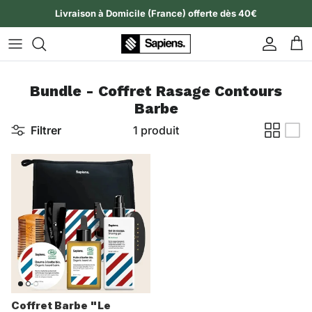
Aller au contenu
Livraison à Domicile (France) offerte dès 40€
Compte
Pan
Bundle - Coffret Rasage Contours
Barbe
Filtrer
1 produit
Coffret Barbe "Le