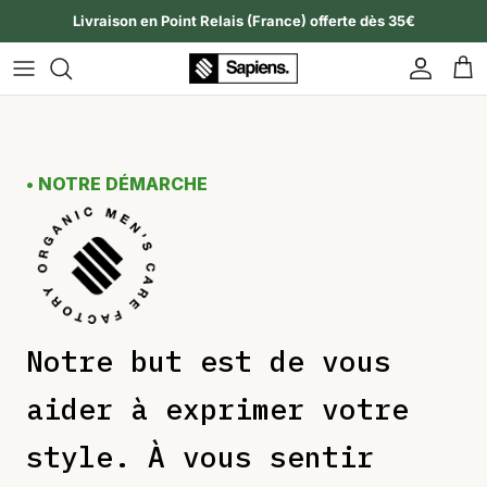
Aller au contenu
Livraison en Point Relais (France) offerte dès 35€
Compte
Pan
• NOTRE DÉMARCHE
Notre but est de vous 
aider à exprimer votre 
style. À vous sentir 