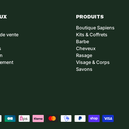
EUX
PRODUITS
Boutique Sapiens
 de vente
Kits & Coffrets
Barbe
s
Cheveux
on
Rasage
sement
Visage & Corps
Savons