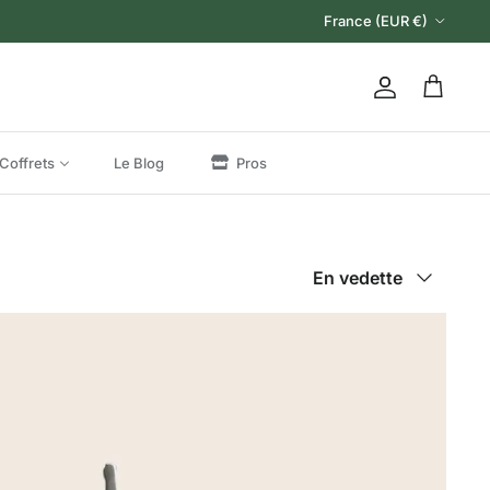
Pays
France (EUR €)
Compte
Panier
Coffrets
Le Blog
Pros
Trier par
En vedette