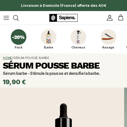
Aller au contenu
Compte
Pan
Pack
Barbe
Cheveux
Rasage
HOME
/
SÉRUM POUSSE BARBE
SÉRUM POUSSE BARBE
Sérum barbe - Stimule la pousse et densifie la barbe.
19,90 €