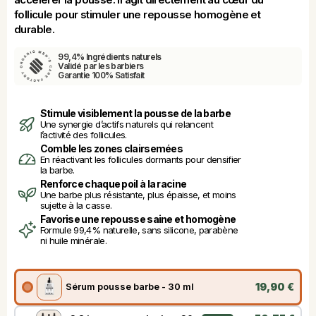
follicule pour stimuler une repousse homogène et 
durable.
99,4% Ingrédients naturels
Validé par les barbiers
Garantie 100% Satisfait
Stimule visiblement la pousse de la barbe
Une synergie d’actifs naturels qui relancent 
l’activité des follicules.
Comble les zones clairsemées
En réactivant les follicules dormants pour densifier 
la barbe.
Renforce chaque poil à la racine
Une barbe plus résistante, plus épaisse, et moins 
sujette à la casse.
Favorise une repousse saine et homogène
Formule 99,4% naturelle, sans silicone, parabène 
ni huile minérale.
19,90 €
Sérum pousse barbe - 30 ml