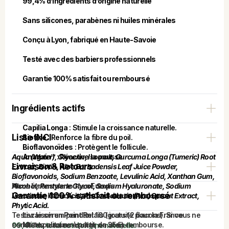
99,4% d’ingrédients d’origine naturelle
Sans silicones, parabènes ni huiles minérales
Conçu à Lyon, fabriqué en Haute-Savoie
Testé avec des barbiers professionnels
Garantie 100% satisfait ou remboursé
Ingrédients actifs
Capilia Longa
: Stimule la croissance naturelle.
Liste INCI
Biotine
: Renforce la fibre du poil.
Bioflavonoïdes
: Protègent le follicule.
Aqua (Water), Glycerin, Isomalt, Curcuma Longa (Tumeric) Root 
Anagain™
: Réactive la pousse.
Livraison & Retours
Extract, Biotin, Aloe Barbadensis Leaf Juice Powder, 
Bioflavonoids, Sodium Benzoate, Levulinic Acid, Xanthan Gum, 
Alcohol, Pentylene Glycol, Sodium Hyaluronate, Sodium 
Nous livrons partout en Europe. 
Garantie 100% satisfait ou remboursé
Levulinate, Citric Acid, Pisum Sativum (Pea) Sprout Extract, 
Vous avez le choix entre 3 modes de livraison : 
Phytic Acid.
Testez le sérum pendant 100 jours (2 flacons). Si vous ne 
Livraison en Point Relais
(gratuite pour la France
constatez aucun résultat, on vous rembourse.
Métropolitaine à partir de 35€)
99,4% du total est d’origine naturelle. 