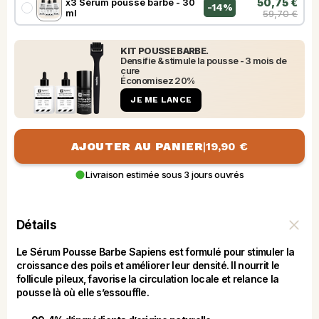
x3 Sérum pousse barbe - 30
50,75 €
-
14%
ml
59,70 €
KIT POUSSE BARBE.
Densifie & stimule la pousse - 3 mois de 
cure 
Économisez 20%
JE ME LANCE
AJOUTER AU PANIER
|
19,90 €
Livraison estimée sous 3 jours ouvrés
Détails
Le Sérum Pousse Barbe Sapiens est formulé pour stimuler la 
croissance des poils et améliorer leur densité. Il nourrit le 
follicule pileux, favorise la circulation locale et relance la 
pousse là où elle s’essouffle.