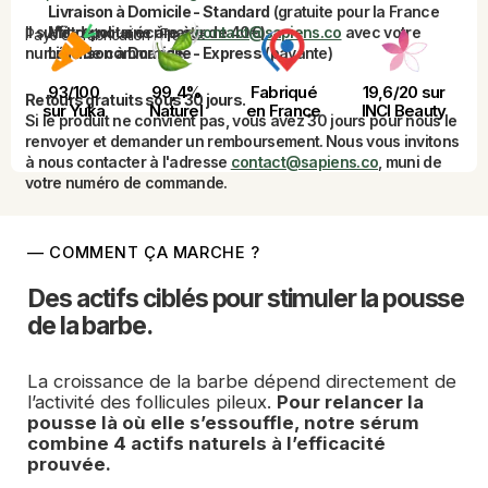
Livraison à Domicile - Standard
(gratuite pour la France
Il suffit de nous écrire à 
Métropolitaine à partir de 40€)
contact@sapiens.co
 avec votre 
Pays de fabrication : France
numéro de commande.
Livraison à Domicile - Express
(payante)
93/100
99,4%
Fabriqué
19,6/20 sur
Retours gratuits sous 30 jours.
sur Yuka
Naturel
en France
INCI Beauty
Si le produit ne convient pas, vous avez 30 jours pour nous le 
renvoyer et demander un remboursement.
Nous vous invitons 
à nous contacter à l'adresse 
contact@sapiens.co
, muni de 
votre numéro de commande.
— COMMENT ÇA MARCHE ?
Des actifs ciblés pour stimuler la pousse 
de la barbe.
La croissance de la barbe dépend directement de 
l’activité des follicules pileux. 
Pour relancer la 
pousse là où elle s’essouffle, notre sérum 
combine 4 actifs naturels à l’efficacité 
prouvée. 