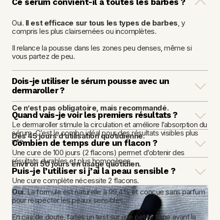
Ce sérum convient-il à toutes les barbes ?
Oui. 
Il est efficace sur tous les types de barbes
, y 
compris les plus clairsemées ou incomplètes.
Il relance la pousse dans les zones peu denses, même si 
vous partez de peu.
Dois-je utiliser le sérum pousse avec un 
dermaroller ?
Ce n’est pas obligatoire, mais recommandé.
Quand vais-je voir les premiers résultats ?
Le dermaroller stimule la circulation et améliore l’absorption du 
sérum. C’est le combo idéal pour des résultats visibles plus 
Dès 45 jours d’utilisation quotidienne.
vite.
Combien de temps dure un flacon ?
Une cure de 100 jours (2 flacons) permet d’obtenir des 
résultats durables et plus homogènes.
Environ 50 jours en usage quotidien.
Puis-je l’utiliser si j’ai la peau sensible ?
Une cure complète nécessite 2 flacons.
Oui
. La formule est naturelle à 99,4% et conçue sans parfum 
pour respecter les peaux sensibles.
En cas de doute, faites un test sur une petite zone avant la 