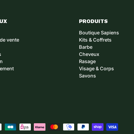
EUX
PRODUITS
Boutique Sapiens
 de vente
Kits & Coffrets
Barbe
s
Cheveux
on
Rasage
sement
Visage & Corps
Savons