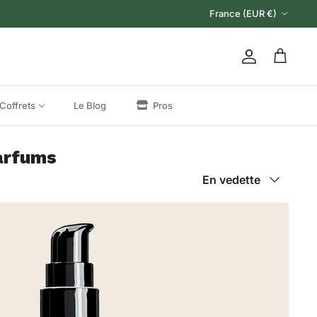
Pays
France (EUR €)
Compte
Panier
Coffrets
Le Blog
Pros
Parfums
Trier par
En vedette