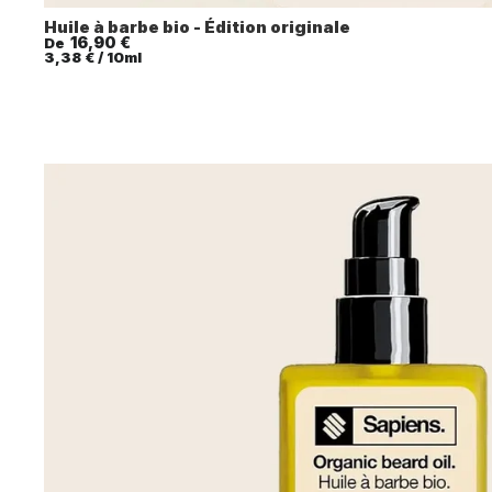
Huile à barbe bio - Édition originale
16,90 €
De
Prix unitaire
3,38 €
/
10ml