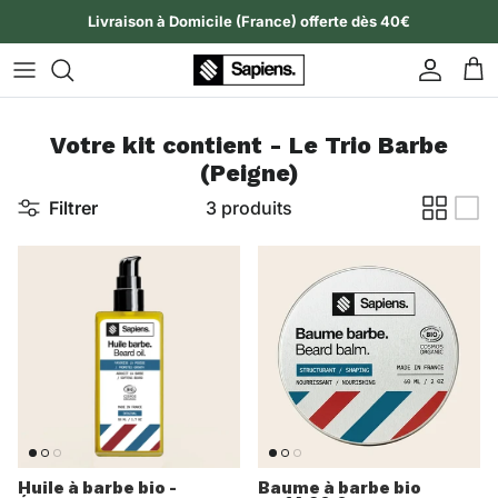
Aller au contenu
Livraison à Domicile (France) offerte dès 40€
Compte
Pan
Votre kit contient - Le Trio Barbe
(Peigne)
Filtrer
3 produits
Huile à barbe bio -
Baume à barbe bio