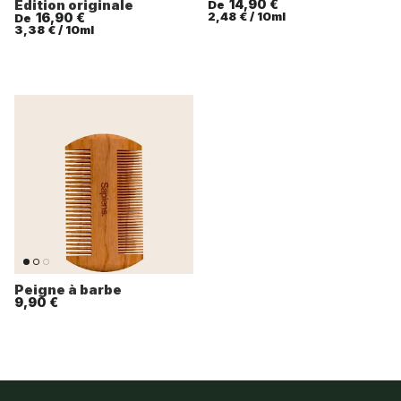
Édition originale
14,90 €
De
Prix unitaire
2,48 €
/
10ml
16,90 €
De
Prix unitaire
3,38 €
/
10ml
Peigne à barbe
9,90 €