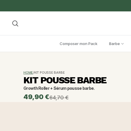
Aller au contenu
Recherche
Composer mon Pack
Barbe
HOME
/
KIT POUSSE BARBE
KIT POUSSE BARBE
Growth Roller + Sérum pousse barbe. 
49,90 €
64,70 €