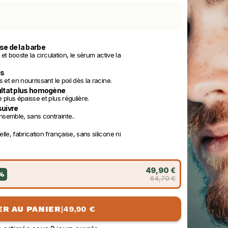
se de la barbe
 et booste la circulation, le sérum active la 
es
 et en nourrissant le poil dès la racine.
ultat plus homogène
 plus épaisse et plus régulière.
suivre
nsemble, sans contrainte..
lle, fabrication française, sans silicone ni 
49,90 €
%
64,70 €
R AU PANIER
|
49,90 €