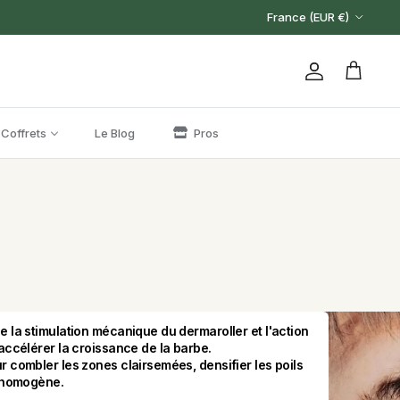
Pays
France (EUR €)
Compte
Panier
 Coffrets
Le Blog
Pros
 la stimulation mécanique du dermaroller et l'action 
accélérer la croissance de la barbe.
 combler les zones clairsemées, densifier les poils 
s homogène.