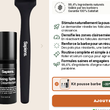
99,4% Ingrédients naturels
Validé par les barbiers
Garantie 100% Satisfait
Stimule naturellement la pous
Le dermaroller réveille les follicules
croissance.
Densifie les zones clairsemé
En réactivant les follicules dormants
Renforce la barbe pour un rés
Des poils plus résistants, une barbe
Routine complète et simple à 
Roller et sérum conçus pour agir e
Formules saines et engagées
99,4% d’ingrédients d’origine nature
parabène.
Kit pousse barbe
-
22
AJOUTE