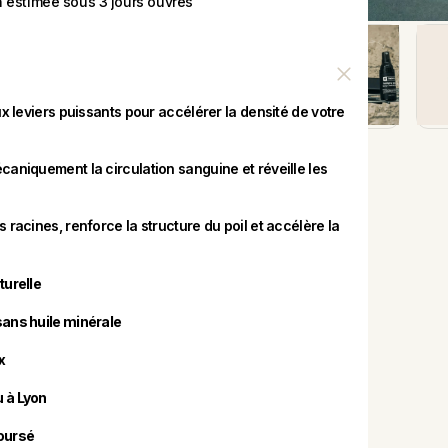
n estimée sous 3 jours ouvrés
leviers puissants pour accélérer la densité de votre 
caniquement la circulation sanguine et réveille les
 racines, renforce la structure du poil et accélère la
turelle
sans huile minérale
x
 à Lyon
oursé