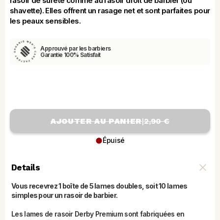
rasoir de sûreté comme au rasoir droit de barbier (ou 
shavette). Elles offrent un rasage net et sont parfaites pour 
les peaux sensibles.
Approuvé par les barbiers
Garantie 100% Satisfait
AJOUTER AU PANIER
|
2,90 €
Épuisé
Details
Vous recevrez 1 boîte de 5 lames doubles, soit 10 lames 
simples pour un rasoir de barbier.
Les lames de rasoir Derby Premium sont fabriquées en 