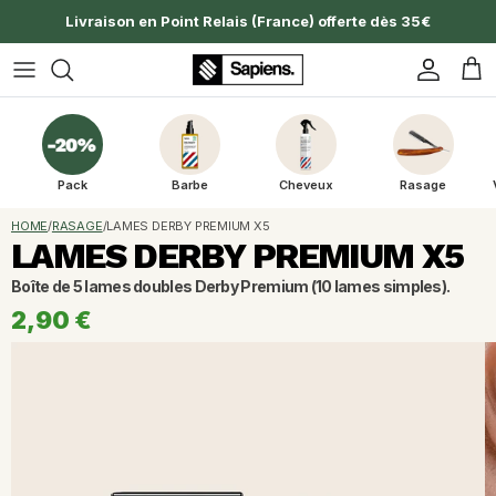
Aller au contenu
Livraison en Point Relais (France) offerte dès 35€
Compte
Pan
Pack
Barbe
Cheveux
Rasage
HOME
/
RASAGE
/
LAMES DERBY PREMIUM X5
LAMES DERBY PREMIUM X5
Boîte de 5 lames doubles Derby Premium (10 lames simples).
2,90 €