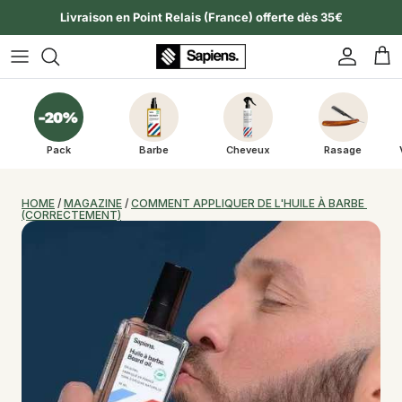
Aller au contenu
Livraison en Point Relais (France) offerte dès 35€
Compte
Pan
Pack
Barbe
Cheveux
Rasage
HOME
 / 
MAGAZINE
 / 
COMMENT APPLIQUER DE L'HUILE À BARBE 
(CORRECTEMENT)