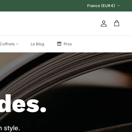
Pays
France (EUR €)
Compte
Panier
Coffrets
Le Blog
Pros
des.
 style.