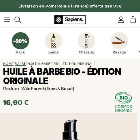
Aller au contenu
Livraison en Point Relais (France) offerte dès 35€
Compte
Pan
Pack
Barbe
Cheveux
Rasage
HOME
/
BARBE
/
HUILE À BARBE BIO - ÉDITION ORIGINALE
HUILE À BARBE BIO - ÉDITION
ORIGINALE
Parfum : Wild Forest (Frais & Boisé)
16,90 €