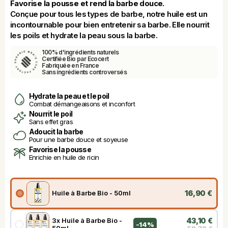
Favorise la pousse et rend la barbe douce.
Conçue pour tous les types de barbe, notre huile est un 
incontournable pour bien entretenir sa barbe. Elle nourrit 
les poils et hydrate la peau sous la barbe.
100% d'ingrédients naturels
Certifiée Bio par Ecocert
Fabriquée en France
Sans ingrédients controversés
Hydrate la peau et le poil
Combat démangeaisons et inconfort
Nourrit le poil
Sans effet gras
Adoucit la barbe
Pour une barbe douce et soyeuse
Favorise la pousse
Enrichie en huile de ricin
16,90 €
Huile à Barbe Bio - 50ml
3x Huile à Barbe Bio -
43,10 €
-
14%