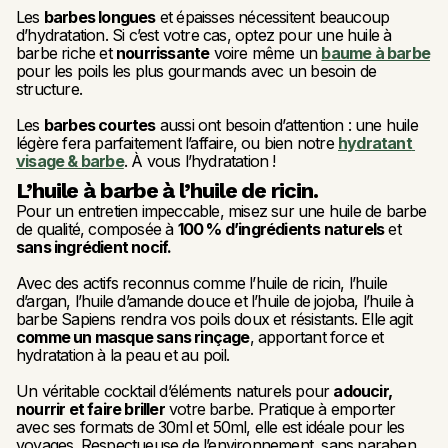
Les 
barbes longues
 et épaisses nécessitent beaucoup 
d’hydratation. Si c’est votre cas, optez pour une huile à 
barbe riche et 
nourrissante
 voire même un 
baume à barbe
pour les poils les plus gourmands avec un besoin de 
structure.
Les 
barbes courtes
 aussi ont besoin d’attention : une huile 
légère fera parfaitement l’affaire, ou bien notre 
hydratant 
visage & barbe
. À vous l’hydratation !
L’huile à barbe à l’huile de ricin.
Pour un entretien impeccable, misez sur une huile de barbe 
de qualité, composée à 
100 % d’ingrédients naturels
 et 
sans ingrédient nocif.
Avec des actifs reconnus comme l’huile de ricin, l’huile 
d’argan, l’huile d’amande douce et l’huile de jojoba, l’huile à 
barbe Sapiens rendra vos poils doux et résistants. Elle agit 
comme un masque sans rinçage
, apportant force et 
hydratation à la peau et au poil.
Un véritable cocktail d’éléments naturels pour 
adoucir, 
nourrir et faire briller
 votre barbe. Pratique à emporter 
avec ses formats de 30ml et 50ml, elle est idéale pour les 
voyages. Respectueuse de l’environnement, sans paraben, 