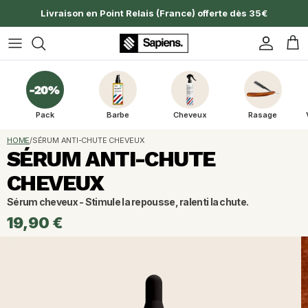
Aller au contenu
Livraison en Point Relais (France) offerte dès 35€
Compte
Pan
Pack
Barbe
Cheveux
Rasage
HOME
/
SÉRUM ANTI-CHUTE CHEVEUX
SÉRUM ANTI-CHUTE
CHEVEUX
Sérum cheveux - Stimule la repousse, ralenti la chute. 
19,90 €