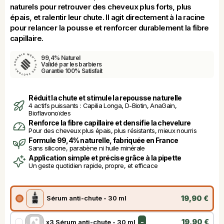
naturels pour retrouver des cheveux plus forts, plus 
épais, et ralentir leur chute. Il agit directement à la racine 
pour relancer la pousse et renforcer durablement la fibre 
capillaire.
99,4% Naturel
Validé par les barbiers
Garantie 100% Satisfait
Réduit la chute et stimule la repousse naturelle
4 actifs puissants : Capilia Longa, D-Biotin, AnaGain, 
Bioflavonoïdes
Renforce la fibre capillaire et densifie la chevelure
Pour des cheveux plus épais, plus résistants, mieux nourris
Formule 99,4% naturelle, fabriquée en France
Sans silicone, parabène ni huile minérale
Application simple et précise grâce à la pipette
Un geste quotidien rapide, propre, et efficace
19,90 €
Sérum anti-chute - 30 ml
19,90 €
x3 Sérum anti-chute - 30 ml
-