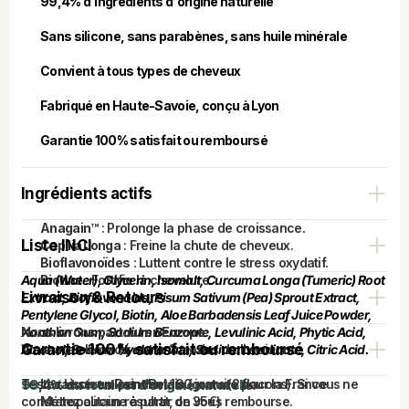
99,4% d'ingrédients d'origine naturelle
Sans silicone, sans parabènes, sans huile minérale
Convient à tous types de cheveux
Fabriqué en Haute-Savoie, conçu à Lyon
Garantie 100% satisfait ou remboursé
Ingrédients actifs
Anagain™
: Prolonge la phase de croissance.
Liste INCI
Capilia Longa
: Freine la chute de cheveux.
Bioflavonoïdes
: Luttent contre le stress oxydatif.
Aqua (Water), Glycerin, Isomalt, Curcuma Longa (Tumeric) Root 
Biotine
: Fortifie la chevelure.
Livraison & Retours
Extract, Bioflavonoids, Pisum Sativum (Pea) Sprout Extract, 
Pentylene Glycol, Biotin, Aloe Barbadensis Leaf Juice Powder, 
Xanthan Gum, Sodium Benzoate, Levulinic Acid, Phytic Acid, 
Nous livrons partout en Europe. 
Garantie 100% satisfait ou remboursé
Alcohol, Sodium Hyaluronate, Sodium Levulinate, Citric Acid.
Vous avez le choix entre 3 modes de livraison : 
Testez le sérum pendant 100 jours (2 flacons). Si vous ne 
Livraison en Point Relais
(gratuite pour la France
99,4% du total est d’origine naturelle. 
constatez aucun résultat, on vous rembourse.
Métropolitaine à partir de 35€)