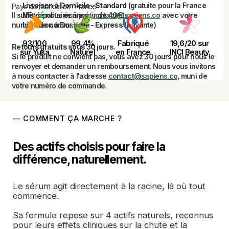
Livraison à Domicile - Standard
(gratuite pour la France
Pays de fabrication : France
Il suffit de nous écrire à 
Métropolitaine à partir de 40€)
contact@sapiens.co
 avec votre 
numéro de commande.
Livraison à Domicile - Express
(payante)
93/100
99,4%
Fabriqué
19,6/20 sur
Retours gratuits sous 30 jours.
sur Yuka
Naturel
en France
INCI Beauty
Si le produit ne convient pas, vous avez 30 jours pour nous le 
renvoyer et demander un remboursement.
Nous vous invitons 
à nous contacter à l'adresse 
contact@sapiens.co
, muni de 
votre numéro de commande.
— COMMENT ÇA MARCHE ?
Des actifs choisis pour faire la 
différence, naturellement.
Le sérum agit directement à la racine, là où tout 
commence. 
Sa formule repose sur 4 actifs naturels, reconnus 
pour leurs effets cliniques sur la chute et la 